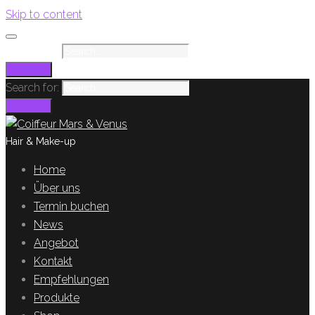
Skip to content
Search for:
Search
Search for:
Search
Hair & Make-up
Home
Über uns
Termin buchen
News
Angebot
Kontakt
Empfehlungen
Produkte