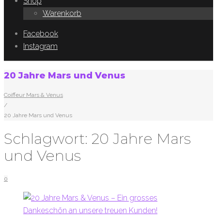
Shop
Warenkorb
Facebook
Instagram
20 Jahre Mars und Venus
Coiffeur Mars & Venus
/
20 Jahre Mars und Venus
Schlagwort:
20 Jahre Mars
und Venus
0