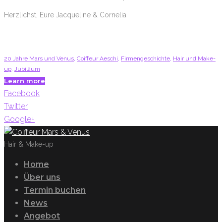
Herzlichst, Eure Jacqueline & Cornelia
20 Jahre Mars und Venus
,
Coiffeur Aeschi
,
Firmengeschichte
,
Hair und Make-
up
,
Jubiläum
Learn more
Facebook
Twitter
Google+
Hair & Make-up
Home
Über uns
Termin buchen
News
Angebot