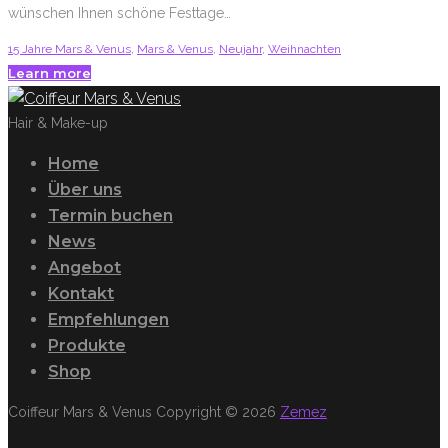
wünschen Ihnen schöne Festtage…
15 Jahre Mars & Venus
,
Mars & Venus
,
Neujahr
,
Weihnachten
Learn more
Facebook
Twitter
Google+
Hair & Make-up
Home
Über uns
Termin buchen
News
Angebot
Kontakt
Empfehlungen
Produkte
Shop
Coiffeur Mars & Venus Copyright © 2026
Zemez