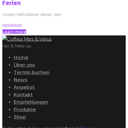
Ferien
Unsere Herbstferien dieses Jahr
Herbstferien
Learn more
Facebook
Twitter
Google+
Hair & Make-up
Home
Über uns
Termin buchen
News
Angebot
Kontakt
Empfehlungen
Produkte
Shop