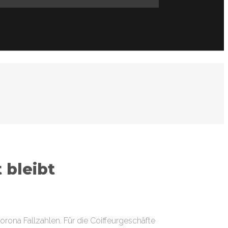
 bleibt
ona Fallzahlen. Für die Coiffeurgeschäfte