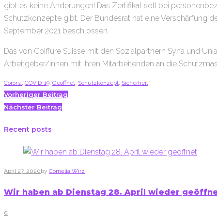
gibt es keine Änderungen! Das Zertifikat soll bei personenb
Schutzkonzepte gibt. Der Bundesrat hat eine Verschärfung de
September 2021 beschlossen.
Das von Coiffure Suisse mit den Sozialpartnern Syna und Uni
Arbeitgeber/innen mit ihren Mitarbeitenden an die Schutzma
Corona
,
COVID-19
,
Geöffnet
,
Schutzkonzept
,
Sicherheit
Facebook
Twitter
Google+
Beitragsnavigation
Vorheriger Beitrag
Nächster Beitrag
Recent posts
April 27, 2020
by
Cornelia Wirz
Wir haben ab Dienstag 28. April wieder geöffn
0