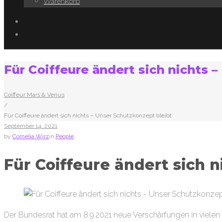
Warenkorb
Facebook
Instagram
Für Coiffeure ändert sich nichts 
Coiffeur Mars & Venus
/
Für Coiffeure ändert sich nichts – Unser Schutzkonzept bleibt
September
14
. 2021
by
Cornelia Wirz
in
People
Für Coiffeure ändert sich 
Der Bundesrat hat am 8.9.2021 neue Verschärfungen in vielen