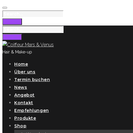
Skip
to
Search
content
for:
Search
Search
for:
Search
Hair & Make-up
Home
Über uns
Termin buchen
News
Angebot
Kontakt
Empfehlungen
Produkte
Shop