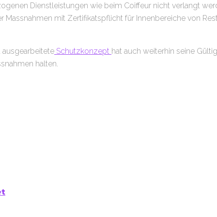
ezogenen Dienstleistungen wie beim Coiffeur nicht verlangt we
r Massnahmen mit Zertifikatspflicht für Innenbereiche von Re
a ausgearbeitete
Schutzkonzept
hat auch weiterhin seine Gültigk
ssnahmen halten.
et