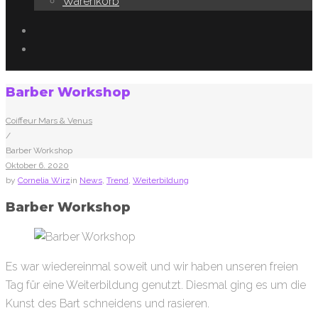
Warenkorb
Facebook
Instagram
Barber Workshop
Coiffeur Mars & Venus
/
Barber Workshop
Oktober
6
. 2020
by
Cornelia Wirz
in
News
,
Trend
,
Weiterbildung
Barber Workshop
Es war wiedereinmal soweit und wir haben unseren freien
Tag für eine Weiterbildung genutzt. Diesmal ging es um die
Kunst des Bart schneidens und rasieren.