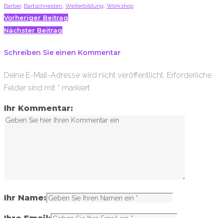
Barber
,
Bartschneiden
,
Weiterbildung
,
Workshop
Beitragsnavigation
Facebook
Twitter
Google+
Vorheriger Beitrag
Nächster Beitrag
Schreiben Sie einen Kommentar
Deine E-Mail-Adresse wird nicht veröffentlicht.
Erforderliche
Felder sind mit
*
markiert
Ihr Kommentar:
Ihr Name: