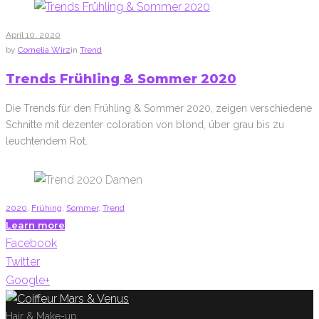
April
10
. 2020
by
Cornelia Wirz
in
Trend
Trends Frühling & Sommer 2020
Die Trends für den Frühling & Sommer 2020, zeigen verschiedene
Schnitte mit dezenter coloration von blond, über grau bis zu
leuchtendem Rot.
2020
,
Frühing
,
Sommer
,
Trend
Learn more
Facebook
Twitter
Google+
Hair & Make-up