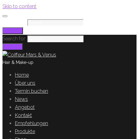
Skip to content
Search for:
Search
Search for:
Search
Hair & Make-up
Home
Über uns
Termin buchen
News
Angebot
Kontakt
Empfehlungen
Produkte