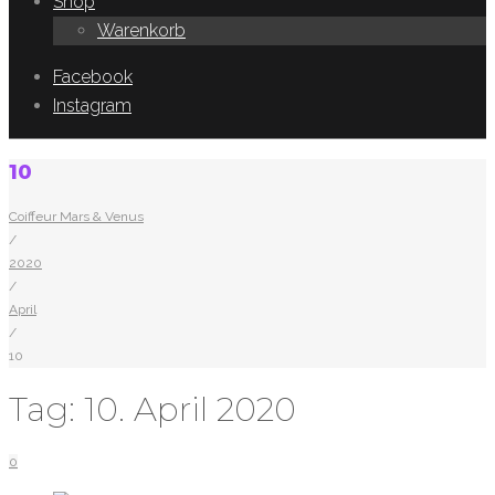
Shop
Warenkorb
Facebook
Instagram
10
Coiffeur Mars & Venus
/
2020
/
April
/
10
Tag:
10. April 2020
0